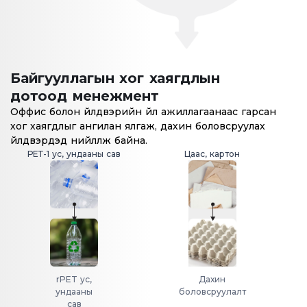
Байгууллагын хог хаягдлын
дотоод менежмент
Оффис болон үйлдвэрийн үйл ажиллагаанаас гарсан
хог хаягдлыг ангилан ялгаж, дахин боловсруулах
үйлдвэрүүдэд нийлүүлж байна.
РЕТ-1 ус, ундааны сав
Цаас, картон