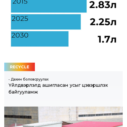
RECYCLE
• Дахин боловсруулах
Үйлдвэрлэлд ашигласан усыг цэвэршүүлэх
байгууламж