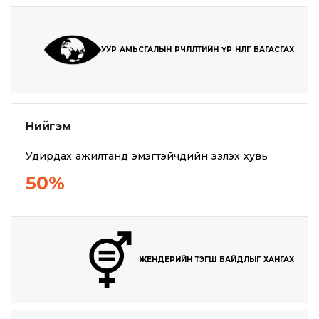
УУР АМЬСГАЛЫН ӨӨРЧЛӨЛТИЙН ҮР НӨЛӨӨГ БАГАСГАХ
Нийгэм
Удирдах ажилтанд эмэгтэйчүүдийн эзлэх хувь
50%
ЖЕНДЕРИЙН ТЭГШ БАЙДЛЫГ ХАНГАХ