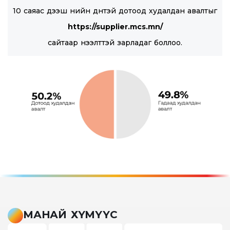
10 саяас дээш үнийн дүнтэй дотоод худалдан авалтыг
https://supplier.mcs.mn/
сайтаар нээлттэй зарладаг боллоо.
МАНАЙ ХҮМҮҮС