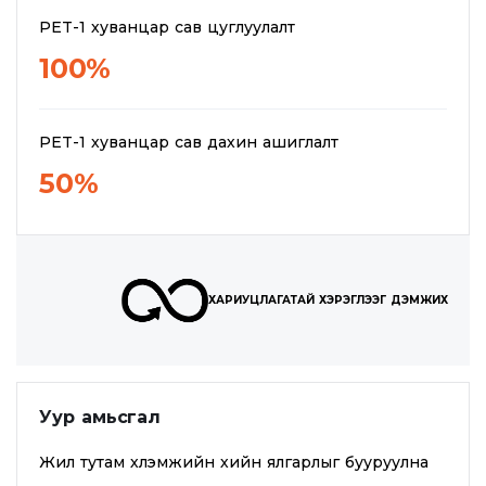
PET-1 хуванцар сав цуглуулалт
100%
PET-1 хуванцар сав дахин ашиглалт
50%
ХАРИУЦЛАГАТАЙ ХЭРЭГЛЭЭГ ДЭМЖИХ
Уур амьсгал
Жил тутам хүлэмжийн хийн ялгарлыг бууруулна