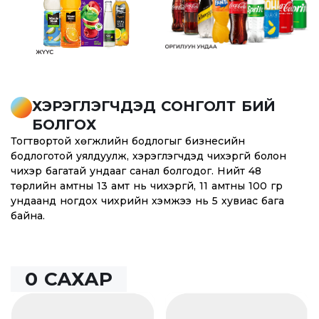
ХЭРЭГЛЭГЧДЭД СОНГОЛТ БИЙ
БОЛГОХ
Тогтвортой хөгжлийн бодлогыг бизнесийн
бодлоготой уялдуулж, хэрэглэгчдэд чихэргүй болон
чихэр багатай ундааг санал болгодог. Нийт 48
төрлийн амтны 13 амт нь чихэргүй, 11 амтны 100 гр
ундаанд ногдох чихрийн хэмжээ нь 5 хувиас бага
байна.
0 САХАР