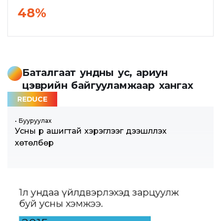
48%
Баталгаат ундны ус, ариун
цэврийн байгууламжаар хангах
REDUCE
• Бууруулах
Усны үр ашигтай хэрэглээг дээшлүүлэх
хөтөлбөр