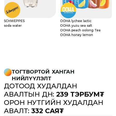
SCHWEPPES
OOHA lychee lactic
soda water
OOHA yuzu sea salt
OOHA peach oolong Tea
OOHA honey lemon
ТОГТВОРТОЙ ХАНГАН
НИЙЛҮҮЛЭЛТ
ДОТООД ХУДАЛДАН
АВАЛТЫН ДҮН:
239 ТЭРБУМ₮
ОРОН НУТГИЙН ХУДАЛДАН
АВАЛТ:
332 САЯ₮