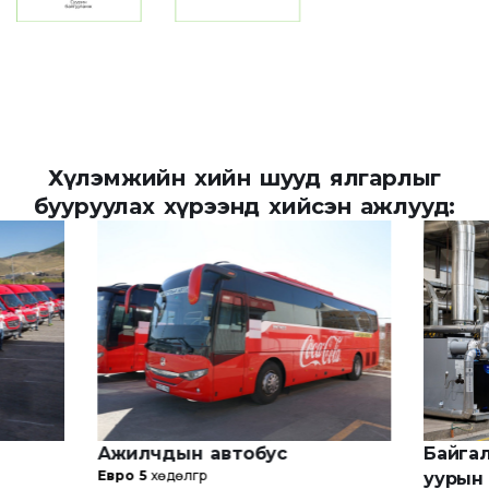
Хүлэмжийн хийн шууд ялгарлыг
бууруулах хүрээнд хийсэн ажлууд:
Ажилчдын автобус
Байгал
Евро 5
хөдөлгүүр
уурын 