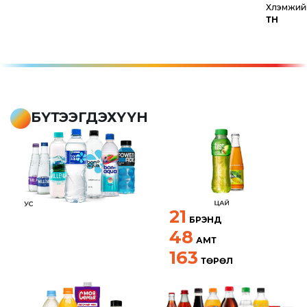
Хүлэмжий
ТН
БҮТЭЭГДЭХҮҮН
21
БРЭНД
48
АМТ
163
ТӨРӨЛ