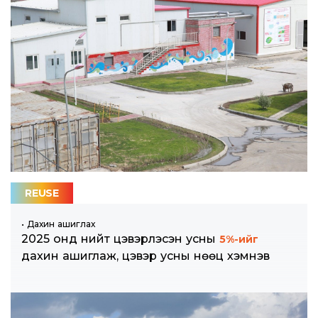
REUSE
• Дахин ашиглах
2025 онд нийт цэвэрлэсэн усны
5%-ийг
дахин ашиглаж, цэвэр усны нөөц хэмнэв