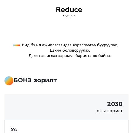
Бид бүх үйл ажиллагаандаа Хэрэглээгээ бууруулах,
Дахин боловсруулах,
Дахин ашиглах зарчмыг баримталж байна.
БОНЗ зорилт
2030
оны зорилт
Ус