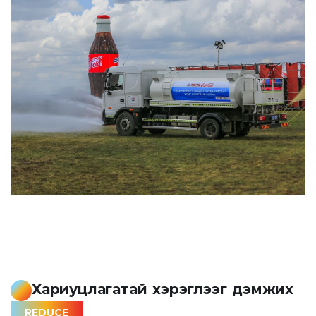
Хариуцлагатай хэрэглээг дэмжих