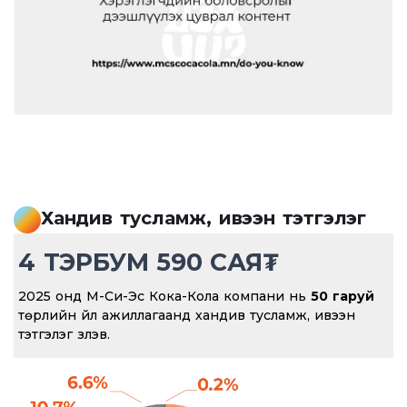
Хандив тусламж, ивээн тэтгэлэг
4 ТЭРБУМ 590 САЯ₮
2025 онд М-Си-Эс Кока-Кола компани нь
50 гаруй
төрлийн үйл ажиллагаанд хандив тусламж, ивээн
тэтгэлэг үзүүлэв.