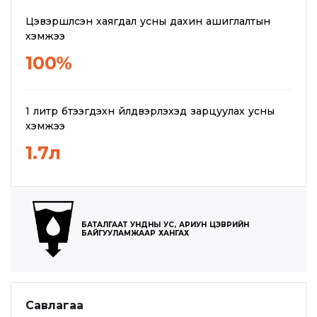
Цэвэршүүлсэн хаягдал усны дахин ашиглалтын
хэмжээ
100%
1 литр бүтээгдэхүүн үйлдвэрлэхэд зарцуулах усны
хэмжээ
1.7л
БАТАЛГААТ УНДНЫ УС, АРИУН ЦЭВРИЙН
БАЙГУУЛАМЖААР ХАНГАХ
Савлагаа