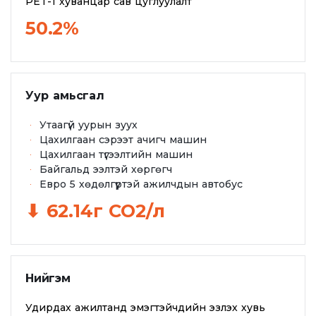
PET-1 хуванцар сав цуглуулалт
50.2%
Уур амьсгал
Утаагүй уурын зуух
Цахилгаан сэрээт ачигч машин
Цахилгаан түгээлтийн машин
Байгальд ээлтэй хөргөгч
Евро 5 хөдөлгүүртэй ажилчдын автобус
⬇ 62.14г СО2/л
Нийгэм
Удирдах ажилтанд эмэгтэйчүүдийн эзлэх хувь