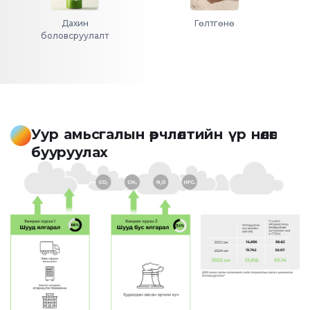
Уур амьсгалын өөрчлөлтийн үр нөлөөг
бууруулах