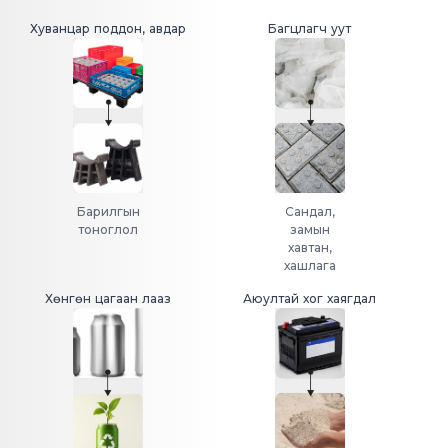
Хуванцар поддон, авдар
Багцлагч уут
Хөнгөн цагаан лааз
Аюултай хог хаягдал