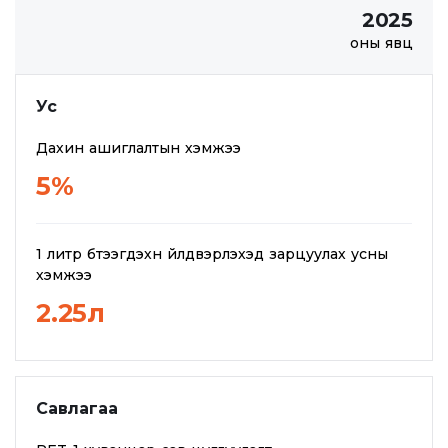
2025
оны явц
Ус
Дахин ашиглалтын хэмжээ
5%
1 литр бүтээгдэхүүн үйлдвэрлэхэд зарцуулах усны
хэмжээ
2.25л
Савлагаа